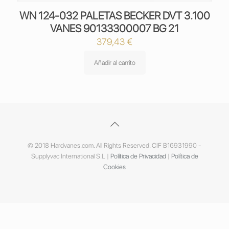
WN 124-032 PALETAS BECKER DVT 3.100
VANES 90133300007 BG 21
379,43
€
Añadir al carrito
© 2018 Hardvanes.com. All Rights Reserved. CIF B16931990 -
Supplyvac International S.L |
Política de Privacidad
|
Política de
Cookies