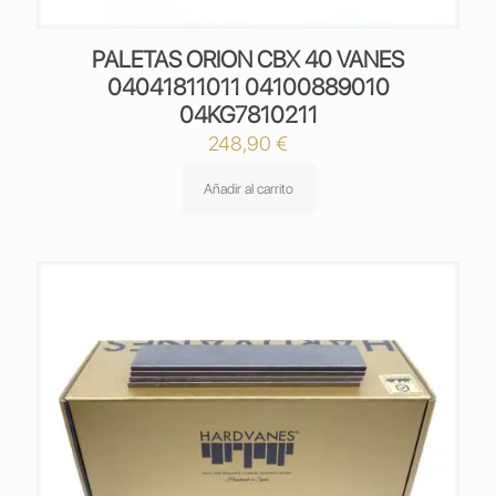
PALETAS ORION CBX 40 VANES
04041811011 04100889010
04KG7810211
248,90
€
Añadir al carrito