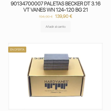
90134700007 PALETAS BECKER DT 3.16
VT VANES WN 124-120 BG 21
El
El
139,90
€
194,90
€
precio
precio
original
actual
Añadir al carrito
era:
es:
194,90 €.
139,90 €.
EN OFERTA