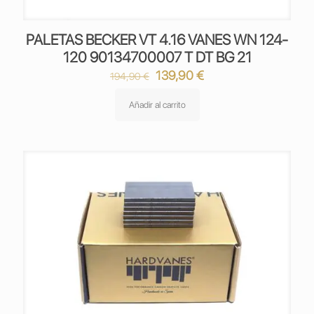
PALETAS BECKER VT 4.16 VANES WN 124-
120 90134700007 T DT BG 21
El
El
139,90
€
194,90
€
precio
precio
original
actual
Añadir al carrito
era:
es:
194,90 €.
139,90 €.