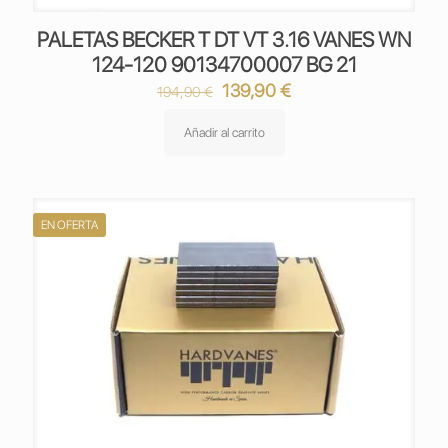
PALETAS BECKER T DT VT 3.16 VANES WN
124-120 90134700007 BG 21
El
El
139,90
€
194,90
€
precio
precio
original
actual
Añadir al carrito
era:
es:
194,90 €.
139,90 €.
EN OFERTA