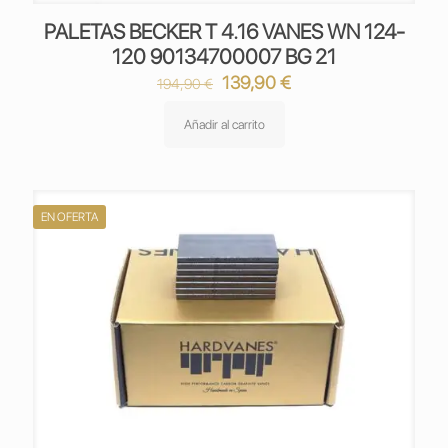
PALETAS BECKER T 4.16 VANES WN 124-
120 90134700007 BG 21
El
El
139,90
€
194,90
€
precio
precio
original
actual
Añadir al carrito
era:
es:
194,90 €.
139,90 €.
EN OFERTA