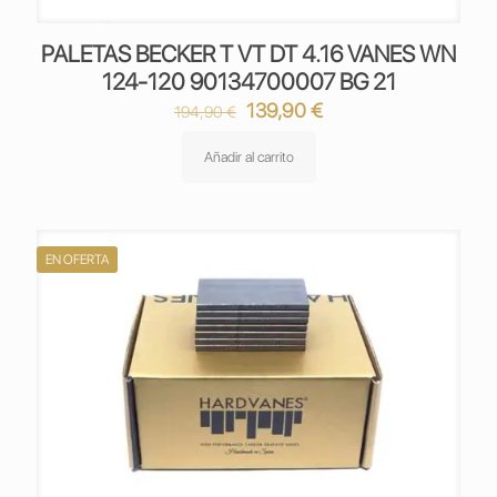
PALETAS BECKER T VT DT 4.16 VANES WN
124-120 90134700007 BG 21
El
El
139,90
€
194,90
€
precio
precio
original
actual
Añadir al carrito
era:
es:
194,90 €.
139,90 €.
EN OFERTA