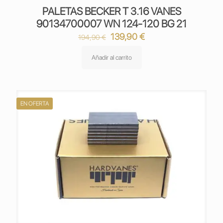
PALETAS BECKER T 3.16 VANES
90134700007 WN 124-120 BG 21
El
El
139,90
€
194,90
€
precio
precio
original
actual
Añadir al carrito
era:
es:
194,90 €.
139,90 €.
EN OFERTA