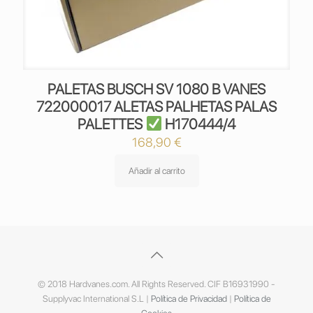
PALETAS BUSCH SV 1080 B VANES
722000017 ALETAS PALHETAS PALAS
PALETTES
H170444/4
168,90
€
Añadir al carrito
© 2018 Hardvanes.com. All Rights Reserved. CIF B16931990 -
Supplyvac International S.L |
Política de Privacidad
|
Política de