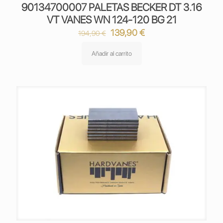
90134700007 PALETAS BECKER DT 3.16
VT VANES WN 124-120 BG 21
El
El
139,90
€
194,90
€
precio
precio
original
actual
Añadir al carrito
era:
es:
194,90 €.
139,90 €.