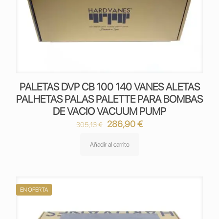
PALETAS DVP CB 100 140 VANES ALETAS
PALHETAS PALAS PALETTE PARA BOMBAS
DE VACIO VACUUM PUMP
El
El
286,90
€
305,13
€
precio
precio
original
actual
Añadir al carrito
era:
es:
305,13 €.
286,90 €.
EN OFERTA