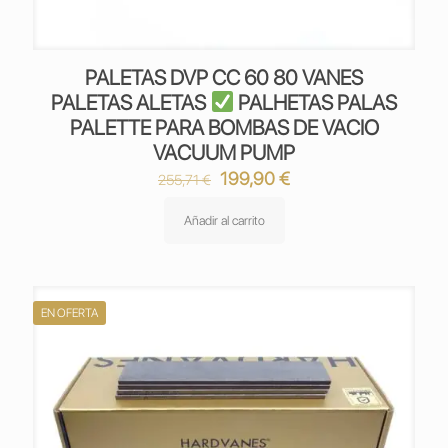
PALETAS DVP CC 60 80 VANES
PALETAS ALETAS
PALHETAS PALAS
PALETTE PARA BOMBAS DE VACIO
VACUUM PUMP
El
El
199,90
€
255,71
€
precio
precio
original
actual
Añadir al carrito
era:
es:
255,71 €.
199,90 €.
EN OFERTA