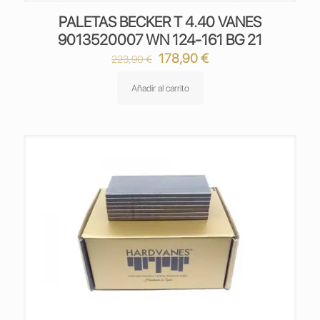
PALETAS BECKER T 4.40 VANES
9013520007 WN 124-161 BG 21
El
El
178,90
€
223,90
€
precio
precio
original
actual
Añadir al carrito
era:
es:
223,90 €.
178,90 €.