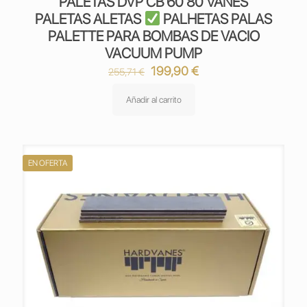
PALETAS DVP CB 60 80 VANES
PALETAS ALETAS
PALHETAS PALAS
PALETTE PARA BOMBAS DE VACIO
VACUUM PUMP
El
El
199,90
€
255,71
€
precio
precio
original
actual
Añadir al carrito
era:
es:
255,71 €.
199,90 €.
EN OFERTA