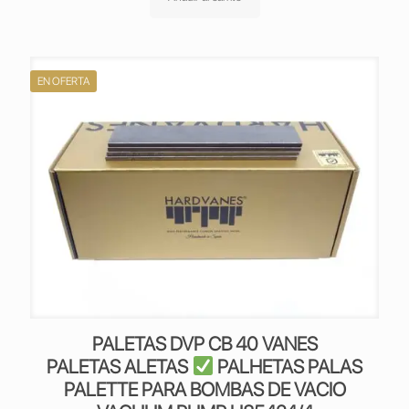
era:
es:
149,90 €.
119,90 €.
EN OFERTA
PALETAS DVP CB 40 VANES
PALETAS ALETAS
PALHETAS PALAS
PALETTE PARA BOMBAS DE VACIO