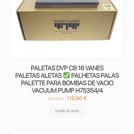
PALETAS DVP CB 16 VANES
PALETAS ALETAS
PALHETAS PALAS
PALETTE PARA BOMBAS DE VACIO
VACUUM PUMP H75354/4
El
El
119,90
€
142,90
€
precio
precio
original
actual
Añadir al carrito
era:
es:
142,90 €.
119,90 €.