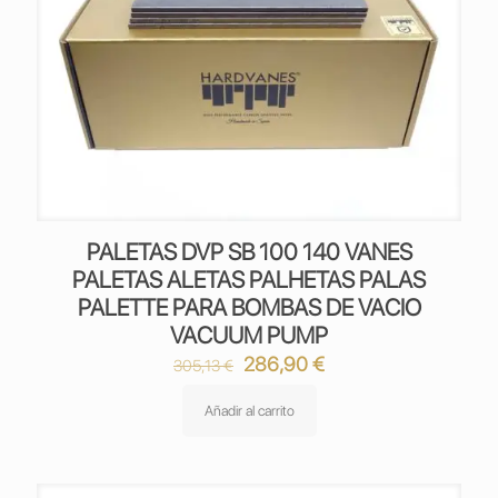
PALETAS DVP SB 100 140 VANES
PALETAS ALETAS PALHETAS PALAS
PALETTE PARA BOMBAS DE VACIO
VACUUM PUMP
El
El
286,90
€
305,13
€
precio
precio
original
actual
Añadir al carrito
era:
es:
305,13 €.
286,90 €.