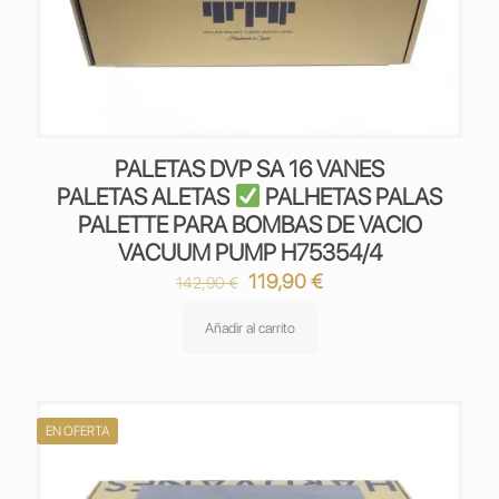
PALETAS DVP SA 16 VANES
PALETAS ALETAS
PALHETAS PALAS
PALETTE PARA BOMBAS DE VACIO
VACUUM PUMP H75354/4
El
El
119,90
€
142,90
€
precio
precio
original
actual
Añadir al carrito
era:
es:
142,90 €.
119,90 €.
EN OFERTA