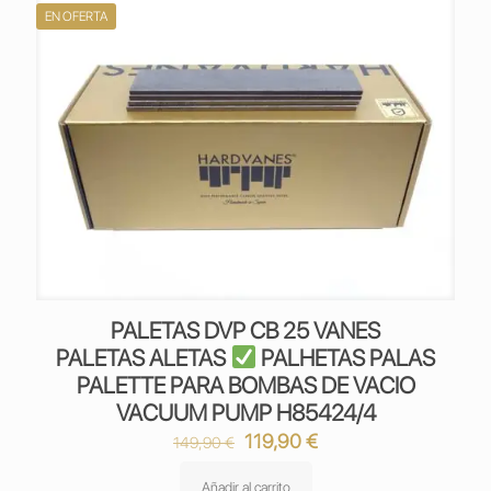
EN OFERTA
PALETAS DVP CB 25 VANES
PALETAS ALETAS
PALHETAS PALAS
PALETTE PARA BOMBAS DE VACIO
VACUUM PUMP H85424/4
El
El
119,90
€
149,90
€
precio
precio
original
actual
Añadir al carrito