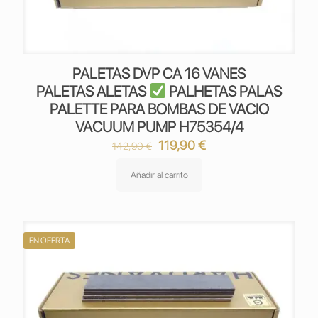
PALETAS DVP CA 16 VANES
PALETAS ALETAS
PALHETAS PALAS
PALETTE PARA BOMBAS DE VACIO
VACUUM PUMP H75354/4
El
El
119,90
€
142,90
€
precio
precio
original
actual
Añadir al carrito
era:
es:
142,90 €.
119,90 €.
EN OFERTA