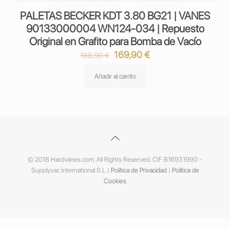
PALETAS BECKER KDT 3.80 BG21 | VANES
90133000004 WN124-034 | Repuesto
Original en Grafito para Bomba de Vacío
El
El
169,90
€
188,90
€
precio
precio
original
actual
Añadir al carrito
era:
es:
188,90 €.
169,90 €.
© 2018 Hardvanes.com. All Rights Reserved. CIF B16931990 -
Supplyvac International S.L |
Política de Privacidad
|
Política de
Cookies