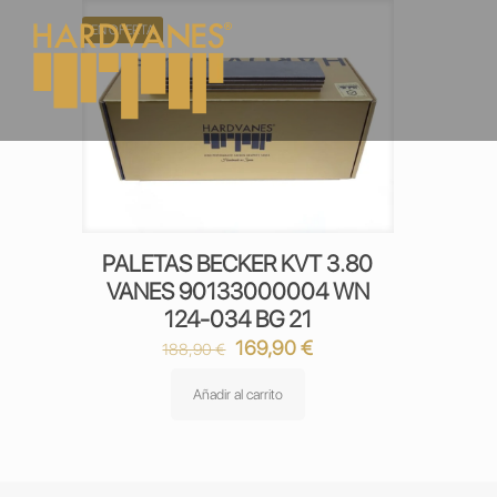
EN OFERTA
PALETAS BECKER KVT 3.80
VANES 90133000004 WN
124-034 BG 21
El
El
169,90
€
188,90
€
precio
precio
original
actual
Añadir al carrito
era:
es:
188,90 €.
169,90 €.