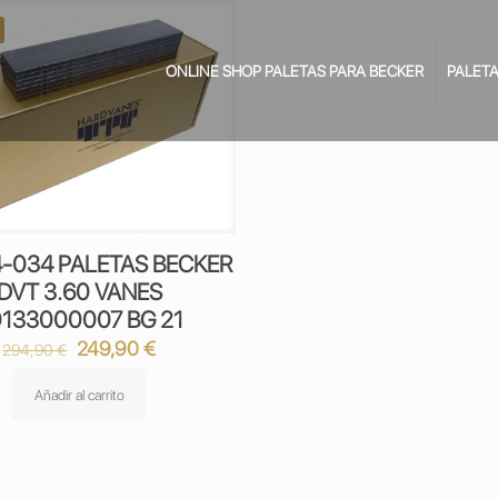
ONLINE SHOP PALETAS PARA BECKER
PALETA
-034 PALETAS BECKER
DVT 3.60 VANES
133000007 BG 21
El
El
249,90
€
294,90
€
precio
precio
original
actual
Añadir al carrito
era:
es:
294,90 €.
249,90 €.