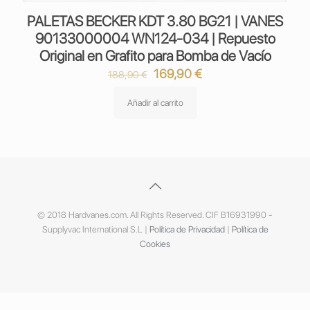
PALETAS BECKER KDT 3.80 BG21 | VANES
90133000004 WN124-034 | Repuesto
Original en Grafito para Bomba de Vacío
El
El
169,90
€
188,90
€
precio
precio
original
actual
Añadir al carrito
era:
es:
188,90 €.
169,90 €.
© 2018 Hardvanes.com. All Rights Reserved. CIF B16931990 -
Supplyvac International S.L |
Política de Privacidad
|
Política de
Cookies