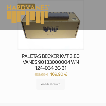
EN OFERTA
PALETAS BECKER KVT 3.80
VANES 90133000004 WN
124-034 BG 21
El
El
169,90
€
188,90
€
precio
precio
original
actual
Añadir al carrito
era:
es:
188,90 €.
169,90 €.