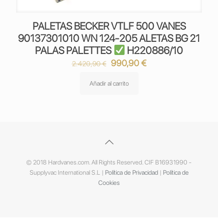
PALETAS BECKER VTLF 500 VANES
90137301010 WN 124-205 ALETAS BG 21
PALAS PALETTES
H220886/10
El
El
990,90
€
2.420,90
€
precio
precio
original
actual
Añadir al carrito
era:
es:
2.420,90 €.
990,90 €.
© 2018 Hardvanes.com. All Rights Reserved. CIF B16931990 -
Supplyvac International S.L |
Política de Privacidad
|
Política de
Cookies