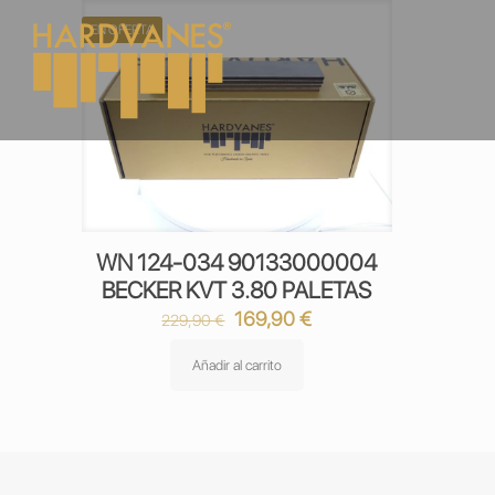
EN OFERTA
WN 124-034 90133000004
BECKER KVT 3.80 PALETAS
El
El
169,90
€
229,90
€
precio
precio
original
actual
Añadir al carrito
era:
es:
229,90 €.
169,90 €.