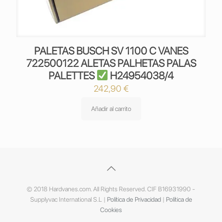
PALETAS BUSCH SV 1100 C VANES
722500122 ALETAS PALHETAS PALAS
PALETTES
H24954038/4
242,90
€
Añadir al carrito
© 2018 Hardvanes.com. All Rights Reserved. CIF B16931990 -
Supplyvac International S.L |
Política de Privacidad
|
Política de
Cookies