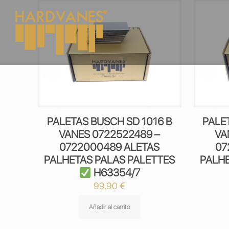
PALETAS BUSCH SD 1016 B
PALE
VANES 0722522489 –
VA
0722000489 ALETAS
07
PALHETAS PALAS PALETTES
PALHE
H63354/7
99,90
€
Añadir al carrito