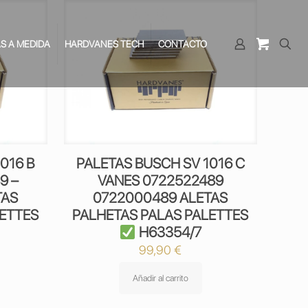
S A MEDIDA
HARDVANES TECH
CONTACTO
016 B
PALETAS BUSCH SV 1016 C
9 –
VANES 0722522489
TAS
0722000489 ALETAS
LETTES
PALHETAS PALAS PALETTES
H63354/7
99,90
€
Añadir al carrito