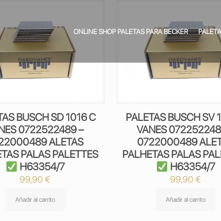
ONLINE SHOP PALETAS PARA BECKER
PALETA
TAS BUSCH SD 1016 C
PALETAS BUSCH SV 1
NES 0722522489 –
VANES 072252248
22000489 ALETAS
0722000489 ALE
TAS PALAS PALETTES
PALHETAS PALAS PA
H63354/7
H63354/7
99,90
€
99,90
€
Añadir al carrito
Añadir al carrito