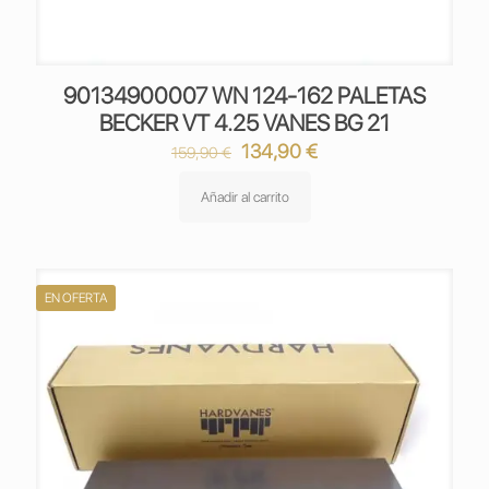
90134900007 WN 124-162 PALETAS
BECKER VT 4.25 VANES BG 21
El
El
134,90
€
159,90
€
precio
precio
original
actual
Añadir al carrito
era:
es:
159,90 €.
134,90 €.
EN OFERTA