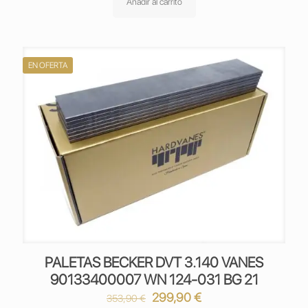
original
actual
Añadir al carrito
era:
es:
353,90 €.
299,90 €.
EN OFERTA
PALETAS BECKER DVT 3.140 VANES
90133400007 WN 124-031 BG 21
El
El
299,90
€
353,90
€