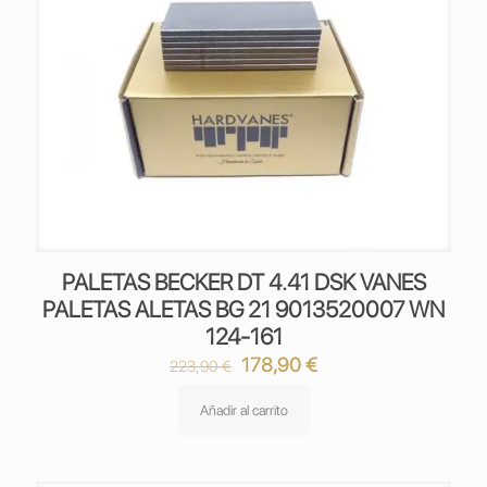
PALETAS BECKER DT 4.41 DSK VANES
PALETAS ALETAS BG 21 9013520007 WN
124-161
El
El
178,90
€
223,90
€
precio
precio
original
actual
Añadir al carrito
era:
es:
223,90 €.
178,90 €.