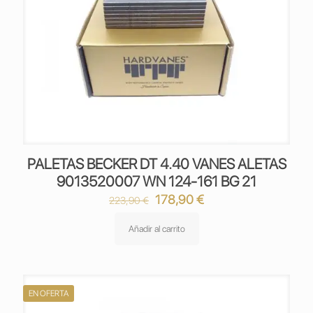
PALETAS BECKER DT 4.40 VANES ALETAS
9013520007 WN 124-161 BG 21
El
El
178,90
€
223,90
€
precio
precio
original
actual
Añadir al carrito
era:
es:
223,90 €.
178,90 €.
EN OFERTA