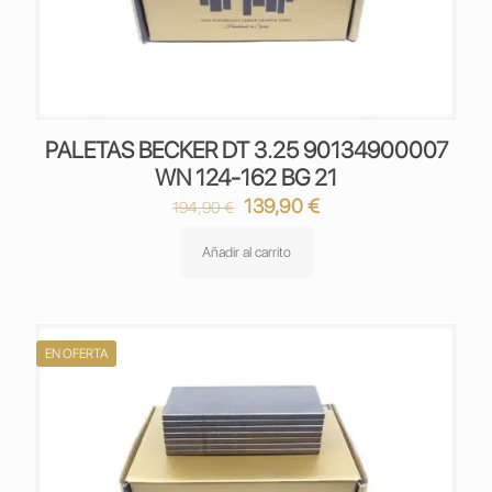
PALETAS BECKER DT 3.25 90134900007
WN 124-162 BG 21
El
El
139,90
€
194,90
€
precio
precio
original
actual
Añadir al carrito
era:
es:
194,90 €.
139,90 €.
EN OFERTA