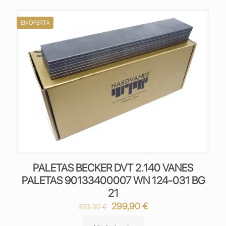
EN OFERTA
PALETAS BECKER DVT 2.140 VANES
PALETAS 90133400007 WN 124-031 BG
21
El
El
299,90
€
353,90
€
precio
precio