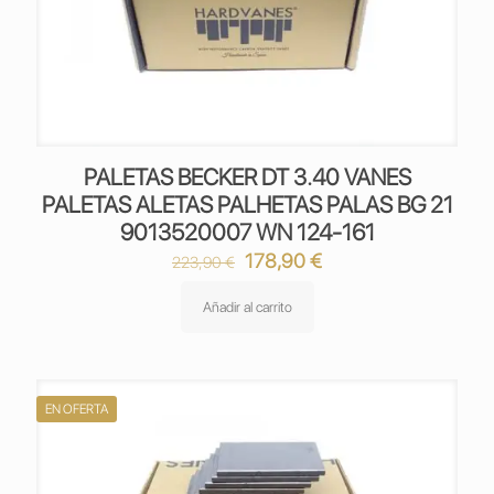
PALETAS BECKER DT 3.40 VANES
PALETAS ALETAS PALHETAS PALAS BG 21
9013520007 WN 124-161
El
El
178,90
€
223,90
€
precio
precio
original
actual
Añadir al carrito
era:
es:
223,90 €.
178,90 €.
EN OFERTA