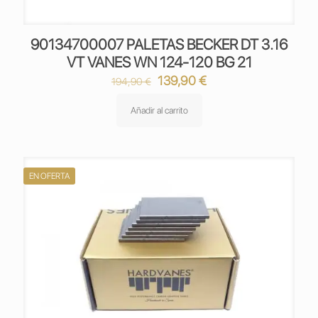
90134700007 PALETAS BECKER DT 3.16
VT VANES WN 124-120 BG 21
El
El
139,90
€
194,90
€
precio
precio
original
actual
Añadir al carrito
era:
es:
194,90 €.
139,90 €.
EN OFERTA