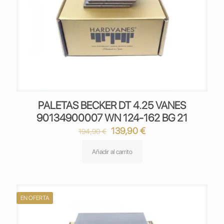
PALETAS BECKER DT 4.25 VANES
90134900007 WN 124-162 BG 21
El
El
139,90
€
194,90
€
precio
precio
original
actual
Añadir al carrito
era:
es:
194,90 €.
139,90 €.
EN OFERTA