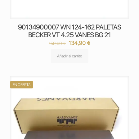
90134900007 WN 124-162 PALETAS
BECKER VT 4.25 VANES BG 21
El
El
134,90
€
159,90
€
precio
precio
original
actual
Añadir al carrito
era:
es:
159,90 €.
134,90 €.
EN OFERTA