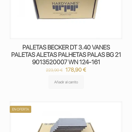
PALETAS BECKER DT 3.40 VANES
PALETAS ALETAS PALHETAS PALAS BG 21
9013520007 WN 124-161
El
El
178,90
€
223,90
€
precio
precio
original
actual
Añadir al carrito
era:
es:
223,90 €.
178,90 €.
EN OFERTA