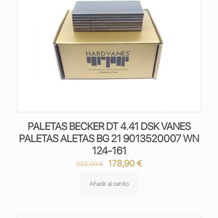
PALETAS BECKER DT 4.41 DSK VANES
PALETAS ALETAS BG 21 9013520007 WN
124-161
El
El
178,90
€
223,90
€
precio
precio
original
actual
Añadir al carrito
era:
es:
223,90 €.
178,90 €.