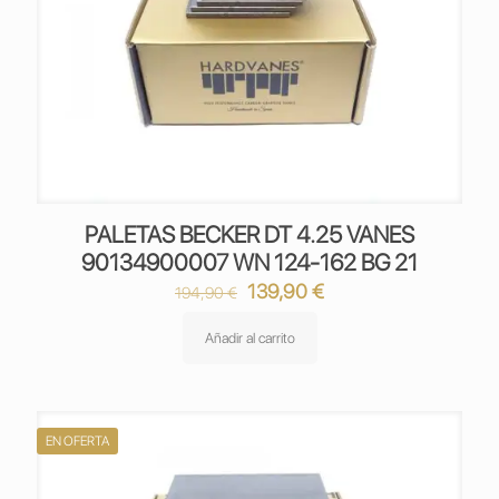
PALETAS BECKER DT 4.25 VANES
90134900007 WN 124-162 BG 21
El
El
139,90
€
194,90
€
precio
precio
original
actual
Añadir al carrito
era:
es:
194,90 €.
139,90 €.
EN OFERTA