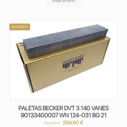
original
actual
Añadir al carrito
era:
es:
353,90 €.
299,90 €.
EN OFERTA
PALETAS BECKER DVT 3.140 VANES
90133400007 WN 124-031 BG 21
El
El
299,90
€
353,90
€