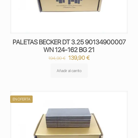
PALETAS BECKER DT 3.25 90134900007
WN 124-162 BG 21
El
El
139,90
€
194,90
€
precio
precio
original
actual
Añadir al carrito
era:
es:
194,90 €.
139,90 €.
EN OFERTA