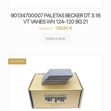
90134700007 PALETAS BECKER DT 3.16
VT VANES WN 124-120 BG 21
El
El
139,90
€
194,90
€
precio
precio
original
actual
Añadir al carrito
era:
es:
194,90 €.
139,90 €.
EN OFERTA