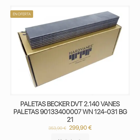
EN OFERTA
PALETAS BECKER DVT 2.140 VANES
PALETAS 90133400007 WN 124-031 BG
21
El
El
299,90
€
353,90
€
precio
precio