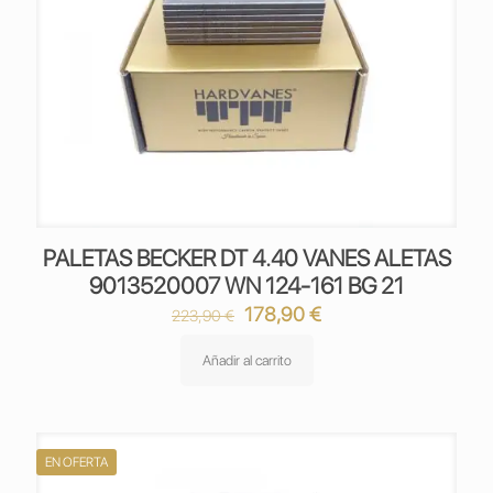
PALETAS BECKER DT 4.40 VANES ALETAS
9013520007 WN 124-161 BG 21
El
El
178,90
€
223,90
€
precio
precio
original
actual
Añadir al carrito
era:
es:
223,90 €.
178,90 €.
EN OFERTA