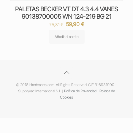
PALETAS BECKER VT DT 4.3 4.4 VANES
90138700005 WN 124-219 BG 21
El
El
59,90
€
75,81
€
precio
precio
original
actual
Añadir al carrito
era:
es:
75,81 €.
59,90 €.
© 2018 Hardvanes.com. All Rights Reserved. CIF B16931990 -
Supplyvac International S.L |
Política de Privacidad
|
Política de
Cookies