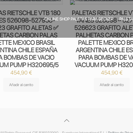
AS RIETSCHLE VTB 180
PALETAS RIETSCHLE V
ONLINE SHOP PALETAS PARA BECKER
PALETA
ES 526098-527958-
VANES 526098 – 527
23 GRAFITO ALETAS ✅
526623 GRAFITO ALE
ETAS CARBON PALAS
PALHETAS CARBON 
ETTE MEXICO BRASIL
PALETTE MEXICO BR
NTINA CHILE ESPAÑA
ARGENTINA CHILE E
A BOMBAS DE VACIO
PARA BOMBAS DE V
UM PUMP H320695/5
VACUUM PUMP H320
454,90
€
454,90
€
Añadir al carrito
Añadir al carrito
ll Rights Reserved. CIF B16931990 - Supplyvac International S.L |
Política de Priva