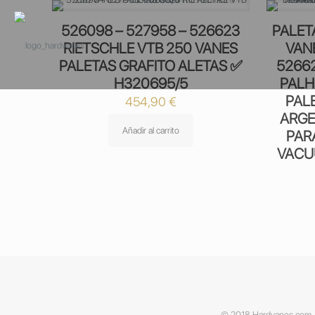
526098 – 527958 – 526623
PALET
RIETSCHLE VTB 250 VANES
VAN
PALETAS GRAFITO ALETAS ✅
5266
H320695/5
PALH
PAL
454,90
€
ARGE
Añadir al carrito
PAR
VACU
© 2018 Hardvanes.com. A