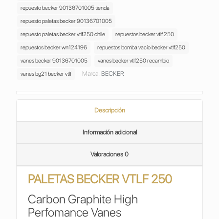
repuesto becker 90136701005 tienda
repuesto paletas becker 90136701005
repuesto paletas becker vtlf250 chile
repuestos becker vtlf 250
repuestos becker wn124196
repuestos bomba vacío becker vtlf250
vanes becker 90136701005
vanes becker vtlf250 recambio
Marca:
BECKER
vanes bg21 becker vtlf
Descripción
Información adicional
Valoraciones
0
PALETAS
BECKER VTLF 250
Carbon Graphite High
Perfomance Vanes