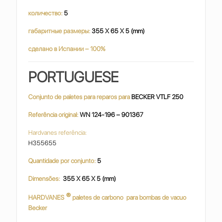
количество:
5
габаритные размеры:
355 X 65 X 5 (mm)
сделано в Испании – 100%
PORTUGUESE
Conjunto de paletes para reparos para
BECKER VTLF 250
Referência original:
WN 124-196 – 901367
Hardvanes referência:
H355655
Quantidade por conjunto:
5
Dimensões:
355 X 65 X 5 (mm)
®
HARDVANES
paletes de carbono
para bombas de vacuo
Becker