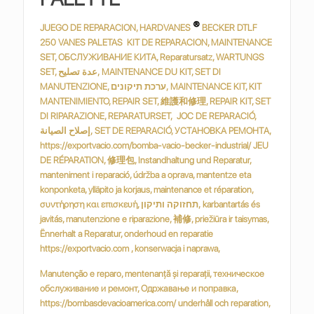
®
JUEGO DE REPARACION, HARDVANES
BECKER DTLF
250 VANES PALETAS KIT DE REPARACION, MAINTENANCE
SET, ОБСЛУЖИВАНИЕ КИТА, Reparatursatz, WARTUNGS
SET, عدة تصليح, MAINTENANCE DU KIT, SET DI
MANUTENZIONE, ערכת תיקונים, MAINTENANCE KIT, KIT
MANTENIMIENTO, REPAIR SET, 維護和修理, REPAIR KIT, SET
DI RIPARAZIONE, REPARATURSET, JOC DE REPARACIÓ,
إصلاح الصيانة, SET DE REPARACIÓ, УСТАНОВКА РЕМОНТА,
https://exportvacio.com/bomba-vacio-becker-industrial/ JEU
DE RÉPARATION, 修理包, Instandhaltung und Reparatur,
manteniment i reparació, údržba a oprava, mantentze eta
konponketa, ylläpito ja korjaus, maintenance et réparation,
συντήρηση και επισκευή, תחזוקה ותיקון, karbantartás és
javitás, manutenzione e riparazione, 補修, priežiūra ir taisymas,
Ënnerhalt a Reparatur, onderhoud en reparatie
https://exportvacio.com , konserwacja i naprawa,
Manutenção e reparo, mentenanță și reparații, техническое
обслуживание и ремонт, Одржавање и поправка,
https://bombasdevacioamerica.com/ underhåll och reparation,