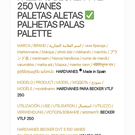
250 VANES
PALETAS ALETAS
PALHETAS PALAS
PALETTE
MARCA / BRAND / اسم العلامة التجارية / имя бренда /
Markenname / Marque / שם מותג / márkanév / marchio / ブラ
ンド名 / merknaam / Nazwa handlowa / nume de marcă /
varumärke / marka adı / Марка / mærke navn / পরিচিতিমুলক নাম /
®
բրենդային անուն :
HARDVANES
Made in Spain
MODELO / PRODUCT / MODEL / МОДЕЛЬ / نموذج /
MODÈLE / modellnamn:
HARDVANES PARA BECKER VTLF
250
UTILIZACIÓN / USE / UTILISATION / استعمال / UTILIZZO /
VERWENDUNG / ИСПОЛЬЗОВАНИЕ / להשתמש:
BECKER
VTLF 250
HARDVANES BECKER DVT 3.100 VANES