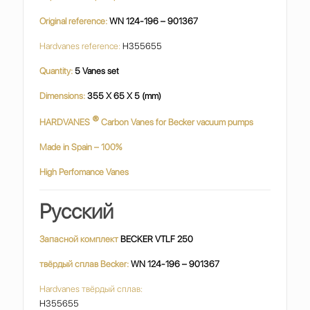
Original reference:
WN 124-196 – 901367
Hardvanes reference:
H355655
Quantity:
5 Vanes set
Dimensions:
355 X 65 X 5 (mm)
®
HARDVANES
Carbon Vanes for Becker vacuum pumps
Made in Spain – 100%
High Perfomance Vanes
Русский
Запасной комплект
BECKER VTLF 250
твёрдый сплав Becker:
WN 124-196 – 901367
Hardvanes твёрдый сплав:
H355655