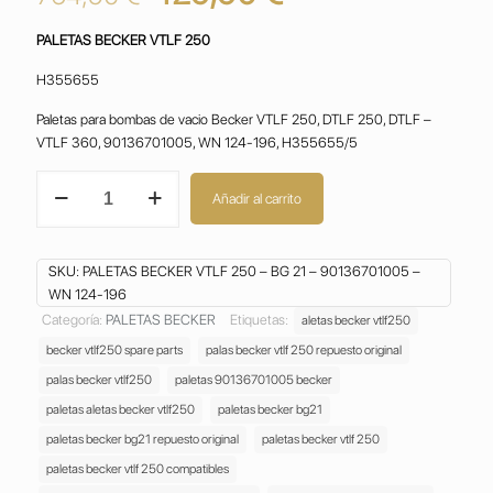
precio
precio
PALETAS
BECKER VTLF 250
original
actual
era:
es:
H355655
764,90 €.
429,90 €.
Paletas para bombas de vacio Becker VTLF 250, DTLF 250, DTLF –
VTLF 360, 90136701005, WN 124-196, H355655/5
PALETAS
Añadir al carrito
BECKER
VTLF
250
SKU:
PALETAS BECKER VTLF 250 – BG 21 – 90136701005 –
–
WN 124-196
BG
21
Categoría:
PALETAS BECKER
Etiquetas:
aletas becker vtlf250
–
becker vtlf250 spare parts
palas becker vtlf 250 repuesto original
90136701005
palas becker vtlf250
paletas 90136701005 becker
–
paletas aletas becker vtlf250
paletas becker bg21
WN
124-
paletas becker bg21 repuesto original
paletas becker vtlf 250
196
paletas becker vtlf 250 compatibles
cantidad