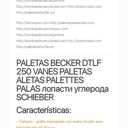
http://bombasdevacioargentina
http://bombasdevacuobrasil.com http://exportvacio.com
http://paletasrietschle.es/
http://hardvanes.com http://paletasparabecker.com
http://bombasdevaciomexico.com
http://bombasdevacioargentina
http://bombasdevacuobrasil.com http://exportvacio.com
http://paletasrietschle.es
PALETAS BECKER DTLF
250 VANES PALETAS
ALETAS PALETTES
PALAS
лопасти углерода
SCHIEBER
Características:
– Carbono – grafito impregnado con resina, función auto-
lubricante tipo EK 60+++