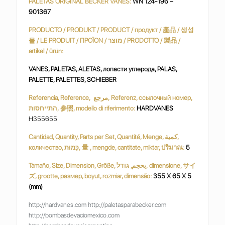
PALETAS ORIGINAL BECKER VANES:
WN 124-196 –
901367
PRODUCTO / PRODUKT / PRODUCT / продукт / 產品 / 생성
물 / LE PRODUIT / ΠΡΟΪΟΝ / מוצר / PRODOTTO / 製品 /
artikel / ürün:
VANES, PALETAS, ALETAS, лопасти углерода, PALAS,
PALETTE, PALETTES, SCHIEBER
Referencia, Reference, مرجع, Referenz, ссылочный номер,
התייחסות, 参照, modello di riferimento:
HARDVANES
H355655
Cantidad, Quantity, Parts per Set, Quantité, Menge, كمية,
количество, כַּמוּת, 量 , mengde, cantitate, miktar, ปริมาณ:
5
Tamaño, Size, Dimension, Größe, بحجم, גודל, dimensione, サイ
ズ, grootte, размер, boyut, rozmiar, dimensão:
355 X 65 X 5
(mm)
http://hardvanes.com http://paletasparabecker.com
http://bombasdevaciomexico.com