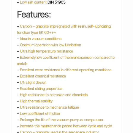
–
Low ash content
DIN 51903
Features:
–
Carbon – graphite impregnated with resin, self-lubricating
function type EK 60+++
–
Ideal in vacuum conditions
–
Optimum operation with low lubrication
–
Ultra high temperature resistance
–
Extremely low coefficient of thermal expansion compared to
metals
–
Excellent wear resistance in different operating conditions
–
Excellent chemical resistance
–
Ultra light design
–
Excellent sliding properties
–
High resistance to corrosion and chemicals
–
High thermal stability
–
Ultra resistance to mechanical fatigue
–
Low coefficient of friction
–
Prolongs the life of the vacuum pump or compressor
–
Increase the maintenance period between cycle and cycle
–
Carbon – graphite used in the aerospace industry