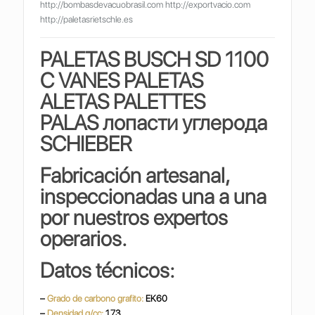
http://bombasdevacuobrasil.com http://exportvacio.com
http://paletasrietschle.es
PALETAS B
USCH SD 1100
C
VANES PALETAS
ALETAS PALETTES
PALAS
лопасти углерода
SCHIEBER
Fabricación artesanal,
inspeccionadas una a una
por nuestros expertos
operarios.
Datos técnicos:
–
Grado de carbono grafito:
EK60
–
Densidad g/cc:
1,73