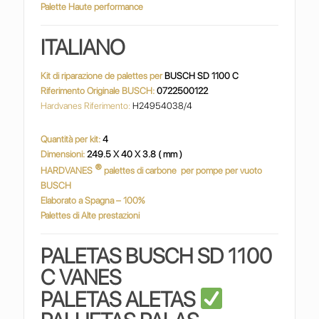
Palette Haute performance
ITALIANO
Kit di riparazione de palettes per
BUSCH SD 1100 C
Riferimento Originale BUSCH:
0722500122
Hardvanes Riferimento:
H24954038/4
Quantità per kit:
4
Dimensioni:
249.5 X 40 X 3.8 ( mm )
®
HARDVANES
palettes di carbone
per pompe per vuoto
BUSCH
Elaborato a Spagna – 100%
Palettes di Alte prestazioni
PALETAS B
USCH SD 1100
C
VANES
PALETAS ALETAS