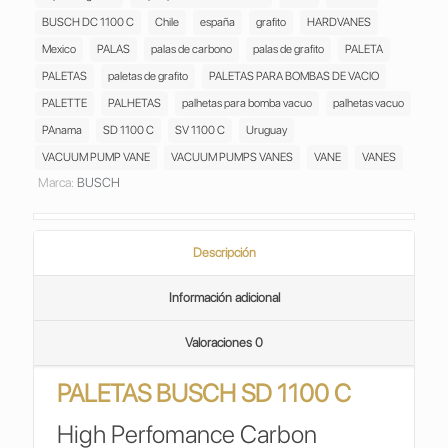
BUSCH DC 1100 C
Chile
españa
grafito
HARDVANES
722500122
cantidad
Mexico
PALAS
palas de carbono
palas de grafito
PALETA
PALETAS
paletas de grafito
PALETAS PARA BOMBAS DE VACIO
PALETTE
PALHETAS
palhetas para bomba vacuo
palhetas vacuo
PAnama
SD 1100 C
SV 1100 C
Uruguay
VACUUM PUMP VANE
VACUUM PUMPS VANES
VANE
VANES
Marca:
BUSCH
Descripción
Información adicional
Valoraciones
0
PALETAS BUSCH SD 1100 C
High Perfomance Carbon