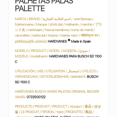
PALHETAS PALAS
PALETTE
MARCA / BRAND / اسم العلامة التجارية / имя бренда /
Markenname / Marque / שם מותג / márkanév / marchio / ブラ
ンド名 / merknaam / Nazwa handlowa / nume de marcă /
varumärke / marka adı / Марка / mærke navn / পরিচিতিমুলক নাম /
®
բրենդային անուն:
HARDVANES
Made in Spain
MODELO / PRODUCT / MODEL / МОДЕЛЬ / نموذج /
MODÈLE / modellnamn:
HARDVANES PARA BUSCH SD 1100
C
UTILIZACIÓN / USE / UTILISATION / استعمال / UTILIZZO /
VERWENDUNG / ИСПОЛЬЗОВАНИЕ / להשתמש:
BUSCH
SD 1100 C
HARDVANES BUSCH VANES PALETAS ORIGINAL BECKER
VANES:
0722500122
PRODUCTO / PRODUKT / PRODUCT / продукт / 產品 / 생성
물 / LE PRODUIT / ΠΡΟΪΟΝ / מוצר / PRODOTTO / 製品 /