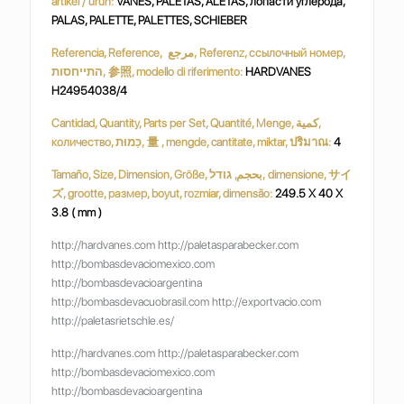
artikel / ürün:
VANES, PALETAS, ALETAS, лопасти углерода,
PALAS, PALETTE, PALETTES, SCHIEBER
Referencia, Reference, مرجع, Referenz, ссылочный номер,
התייחסות, 参照, modello di riferimento:
HARDVANES
H24954038/4
Cantidad, Quantity, Parts per Set, Quantité, Menge, كمية,
количество, כַּמוּת, 量 , mengde, cantitate, miktar, ปริมาณ:
4
Tamaño, Size, Dimension, Größe, بحجم, גודל, dimensione, サイ
ズ, grootte, размер, boyut, rozmiar, dimensão:
249.5 X 40 X
3.8 ( mm )
http://hardvanes.com http://paletasparabecker.com
http://bombasdevaciomexico.com
http://bombasdevacioargentina
http://bombasdevacuobrasil.com http://exportvacio.com
http://paletasrietschle.es/
http://hardvanes.com http://paletasparabecker.com
http://bombasdevaciomexico.com
http://bombasdevacioargentina