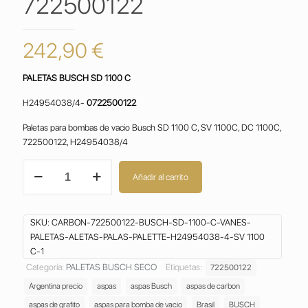
722500122
242,90
€
PALETAS BUSCH SD 1100 C
H24954038/4-
0722500122
Paletas para bombas de vacio Busch SD 1100 C, SV 1100C, DC 1100C,
722500122, H24954038/4
PALETAS
Añadir al carrito
BUSCH
SD
1100
SKU:
CARBON-722500122-BUSCH-SD-1100-C-VANES-
C
PALETAS-ALETAS-PALAS-PALETTE-H24954038-4-SV 1100
VANES
C-1
PALETAS ALETAS
PALHETAS
Categoría:
PALETAS BUSCH SECO
Etiquetas:
722500122
PALAS
Argentina precio
aspas
aspas Busch
aspas de carbon
PALETTES
aspas de grafito
aspas para bomba de vacio
Brasil
BUSCH