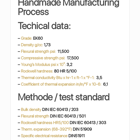
Handmade Manufacturing
Process
Techical data:
–
Grade:
EK60
–
Density g/cc:
1,73
–
Flexural strength psi:
11,500
–
Compressive strength psi:
17,500
–
Young’s Modulus psi x 10³:
3,2
–
Rockwell hardness:
80 HR 5/100
–
Thermal conductivity
Btu x hr-1 x ft-1 x °F-1:
3,5
–
Coefficient of thermal expansion in/in/°F x 10-6:
6,1
Methode / test standard
–
Bulk density
DIN IEC 60413 / 203
–
Flexural strength
DIN IEC 60413 / 501
–
Rockwell hardness HR5/100
DIN IEC 60413 / 303
–
Therm. expansion (68-392°F)
DIN 51909
–
Specific electrical resistance
DIN51911