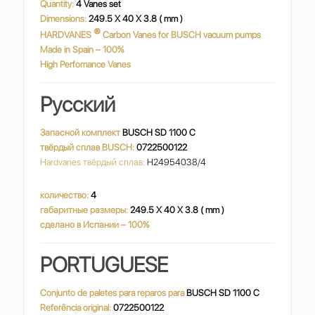
Quantity:
4 Vanes set
Dimensions:
249.5 X 40 X 3.8 ( mm )
®
HARDVANES
Carbon Vanes for BUSCH vacuum pumps
Made in Spain – 100%
High Perfomance Vanes
Русский
Запасной комплект
BUSCH SD 1100 C
твёрдый сплав BUSCH:
0722500122
Hardvanes твёрдый сплав:
H24954038/4
количество:
4
габаритные размеры:
249.5 X 40 X 3.8 ( mm )
сделано в Испании – 100%
PORTUGUESE
Conjunto de paletes para reparos para
BUSCH SD 1100 C
Referência original:
0722500122