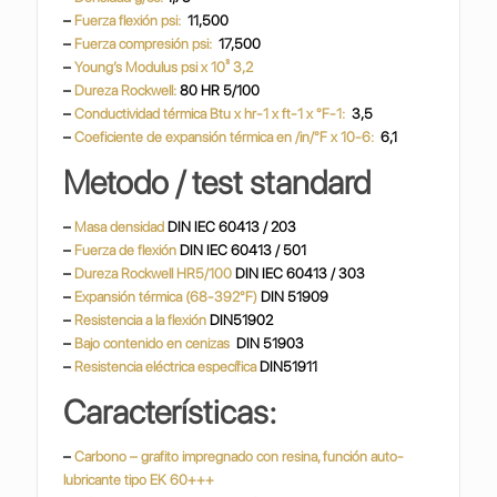
–
Fuerza flexión psi:
11,500
–
Fuerza compresión psi:
17,500
–
Young’s Modulus psi x 10³ 3,2
–
Dureza Rockwell:
80 HR 5/100
–
Conductividad térmica Btu x hr-1 x ft-1 x °F-1:
3,5
–
Coeficiente de expansión térmica en /in/°F x 10-6:
6,1
Metodo / test standard
–
Masa densidad
DIN IEC 60413 / 203
–
Fuerza de flexión
DIN IEC 60413 / 501
–
Dureza Rockwell HR5/100
DIN IEC 60413 / 303
–
Expansión térmica (68-392°F)
DIN 51909
–
Resistencia a la flexión
DIN51902
–
Bajo contenido en cenizas
DIN 51903
–
Resistencia eléctrica específica
DIN51911
Características:
–
Carbono – grafito impregnado con resina, función auto-
lubricante tipo EK 60+++