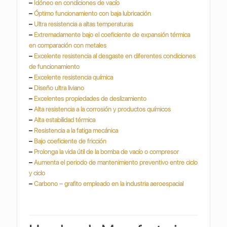
–
Idóneo en condiciones de vacío
–
Óptimo funcionamiento con baja lubricación
–
Ultra resistencia a altas temperaturas
–
Extremadamente bajo el coeficiente de expansión térmica
en comparación con metales
–
Excelente resistencia al desgaste en diferentes condiciones
de funcionamiento
–
Excelente resistencia química
–
Diseño ultra liviano
–
Excelentes propiedades de deslizamiento
–
Alta resistencia a la corrosión y productos químicos
–
Alta estabilidad térmica
–
Resistencia a la fatiga mecánica
–
Bajo coeficiente de fricción
–
Prolonga la vida útil de la bomba de vacío o compresor
–
Aumenta el periodo de mantenimiento preventivo entre ciclo
y ciclo
–
Carbono – grafito empleado en la industria
aeroespacial