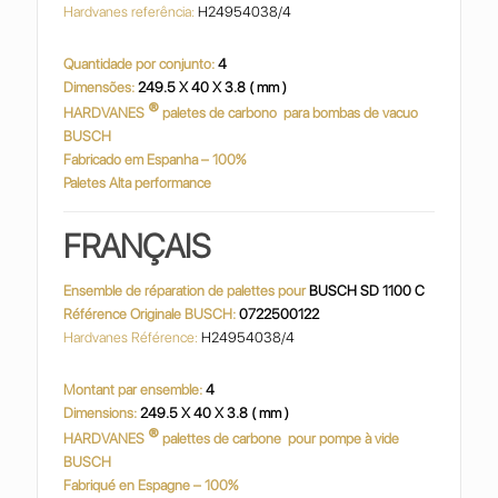
Hardvanes referência:
H24954038/4
Quantidade por conjunto:
4
Dimensões:
249.5 X 40 X 3.8 ( mm )
®
HARDVANES
paletes de carbono
para bombas de vacuo
BUSCH
Fabricado em Espanha – 100%
Paletes Alta performance
FRANÇAIS
Ensemble de réparation de palettes pour
BUSCH SD 1100 C
Référence Originale BUSCH:
0722500122
Hardvanes Référence:
H24954038/4
Montant par ensemble:
4
Dimensions:
249.5 X 40 X 3.8 ( mm )
®
HARDVANES
palettes de carbone
pour pompe à vide
BUSCH
Fabriqué en Espagne – 100%