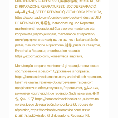
MANTENIMIENTO, REPAIR SET, 維護和修理, REPAIR KIT, SET
DI RIPARAZIONE, REPARATURSET, JOC DE REPARACIÓ,
إصلاح الصيانة, SET DE REPARACIÓ, УСТАНОВКА РЕМОНТА,
https://exportvacio.com/bomba-vacio-becker-industrial/ JEU
DE RÉPARATION, 修理包, Instandhaltung und Reparatur,
manteniment i reparació, údržba a oprava, mantentze eta
konponketa, ylläpito ja korjaus, maintenance et réparation,
συντήρηση και επισκευή, תחזוקה ותיקון, karbantartás és
javitás, manutenzione e riparazione, 補修, priežiūra ir taisymas,
Ënnerhalt a Reparatur, onderhoud en reparatie
https://exportvacio.com , konserwacja i naprawa,
Manutenção e reparo, mentenanță și reparații, техническое
обслуживание и ремонт, Одржавање и поправка,
https://bombasdevacioamerica.com/ underhåll och reparation,
bakım ve onarım, технічне обслуговування та ремонт,
профілактичне обслуговування, Reperaturset, عدة تصليح,
ремонтен комплект, kit de reparació, Sada na opravu, 修理
包, 수리 도구 https://bombasdevaciobecker.es , súprava na
opravu, juego de reparación, konponketa kit, trousse de
réparation, https://bombasdevaciomexico.com/ ערכת
תיקונים, javítókészlet, kit di riparazione, Reparatur Kit,