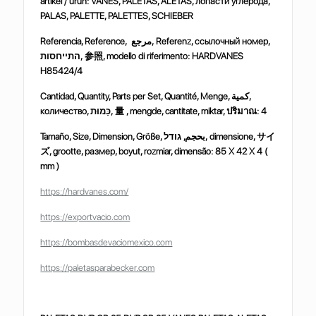
artikel / ürün: VANES, PALETAS, ALETAS, лопасти углерода,
PALAS, PALETTE, PALETTES, SCHIEBER
Referencia, Reference, مرجع, Referenz, ссылочный номер,
התייחסות,
参照
, modello di riferimento: HARDVANES
H85424/4
Cantidad, Quantity, Parts per Set, Quantité, Menge, كمية,
количество, כַּמוּת,
量
, mengde, cantitate, miktar,
ปริมาณ
:
4
Tamaño, Size, Dimension, Größe, بحجم, גודל, dimensione,
サイ
ズ
, grootte, размер, boyut, rozmiar, dimensão:
85 X 42 X 4 (
mm )
https://hardvanes.com/
https://exportvacio.com
https://bombasdevaciomexico.com
https://paletasparabecker.com