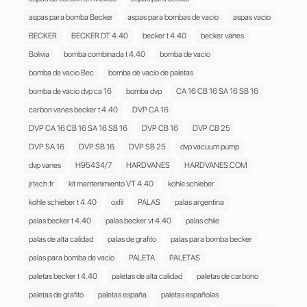
BOMBAS
aspas para bomba Becker
aspas para bombas de vacio
aspas vacio
DE
VACIO
BECKER
BECKER DT 4.40
becker t 4.40
becker vanes
VACUUM
Bolivia
bomba combinada t 4.40
bomba de vacio
PUMP
bomba de vacio Bec
bomba de vacio de paletas
cantidad
bomba de vacio dvp ca 16
bomba dvp
CA 16 CB 16 SA 16 SB 16
carbon vanes becker t 4.40
DVP CA 16
DVP CA 16 CB 16 SA 16 SB 16
DVP CB 16
DVP CB 25
DVP SA 16
DVP SB 16
DVP SB 25
dvp vacuum pump
dvp vanes
H95434/7
HARDVANES
HARDVANES.COM
jrtech.fr
kit mantenimiento VT 4.40
kohle schieber
kohle schieber t 4.40
oxfil
PALAS
palas argentina
palas becker t 4.40
palas becker vt 4.40
palas chile
palas de alta calidad
palas de grafito
palas para bomba becker
palas para bomba de vacio
PALETA
PALETAS
paletas becker t 4.40
paletas de alta calidad
paletas de carbono
paletas de grafito
paletas españa
paletas españolas