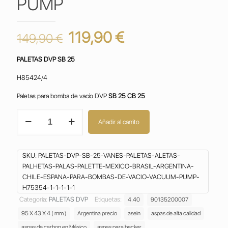
PUMP
El
El
119,90
€
149,90
€
precio
precio
PALETAS DVP SB 25
original
actual
era:
es:
H85424/4
149,90 €.
119,90 €.
Paletas para bomba de vacío DVP
SB 25 CB 25
PALETAS
Añadir al carrito
DVP
SB
25
SKU:
PALETAS-DVP-SB-25-VANES-PALETAS-ALETAS-
VANES
PALHETAS-PALAS-PALETTE-MEXICO-BRASIL-ARGENTINA-
PALETAS ALETAS
CHILE-ESPANA-PARA-BOMBAS-DE-VACIO-VACUUM-PUMP-
H75354-1-1-1-1-1
PALHETAS
PALAS
Categoría:
PALETAS DVP
Etiquetas:
4.40
90135200007
PALETTE
95 X 43 X 4 ( mm )
Argentina precio
asein
aspas de alta calidad
PARA
aspas de carbon en México
aspas para becker