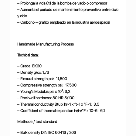
– Prolonga la vida útil de la bomba de vacío o compresor
– Aumenta el periodo de mantenimiento preventivo entre ciclo
y ciclo
– Carbono – grafito empleado en la industria aeroespacial
Handmade Manufacturing Process
Techical data:
– Grade: EK60
– Density g/cc: 1,73
– Flexural strength psi: 11,500
– Compressive strength psi: 17,500
– Young’s Modulus psi x 10³: 3,2
– Rockwell hardness: 80 HR 5/100
– Thermal conductivity Btu x hr-1 x ft-1 x °F-1: 3,5
– Coefficient of thermal expansion in/in/°F x 10-6: 6,1
Methode / test standard
– Bulk density DIN IEC 60413 / 203