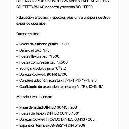
PALETAS DVP CB 25 DVP SB 25 VANES PALETAS ALETAS
PALETTES PALAS лопасти углерода SCHIEBER
Fabricación artesanal, inspeccionadas una a una por nuestros
expertos operarios.
Datos técnicos:
– Grado de carbono grafito: EK60
– Densidad g/cc: 1,73
– Fuerza flexión psi: 11,500
– Fuerza compresión psi: 17,500
– Young’s Modulus psi x 10³ 3,2
– Dureza Rockwell: 80 HR 5/100
– Conductividad térmica Btu x hr-1 x ft-1 x °F-1: 3,5
– Coeficiente de expansión térmica en /in/°F x 10-6: 6,1
Metodo / test standard
– Masa densidad DIN IEC 60413 / 203
– Fuerza de flexión DIN IEC 60413 / 501
– Dureza Rockwell HR5/100 DIN IEC 60413 / 303
– Expansión térmica (68-392°F) DIN 51909