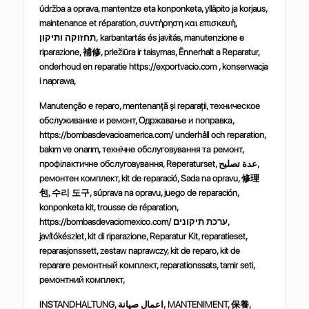
údržba a oprava, mantentze eta konponketa, ylläpito ja korjaus,
maintenance et réparation, συντήρηση και επισκευή,
תחזוקה ותיקון, karbantartás és javitás, manutenzione e
riparazione,
補修
, priežiūra ir taisymas, Ënnerhalt a Reparatur,
onderhoud en reparatie https://exportvacio.com , konserwacja
i naprawa,
Manutenção e reparo, mentenanță și reparații, техническое
обслуживание и ремонт, Одржавање и поправка,
https://bombasdevacioamerica.com/ underhåll och reparation,
bakım ve onarım, технічне обслуговування та ремонт,
профілактичне обслуговування, Reperaturset, عدة تصليح,
ремонтен комплект, kit de reparació, Sada na opravu,
修理
包
,
수리
도구
, súprava na opravu, juego de reparación,
konponketa kit, trousse de réparation,
https://bombasdevaciomexico.com/ ערכת תיקונים,
javítókészlet, kit di riparazione, Reparatur Kit, reparatieset,
reparasjonssett, zestaw naprawczy, kit de reparo, kit de
reparare ремонтный комплект, reparationssats, tamir seti,
ремонтний комплект,
INSTANDHALTUNG, اعمال صيانة, MANTENIMENT,
保養
,