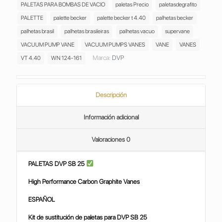
PALETAS PARA BOMBAS DE VACIO
paletas Precio
paletasdegrafito
PALETTE
palette becker
palette becker t 4.40
palhetas becker
palhetas brasil
palhetas brasileiras
palhetas vacuo
supervane
VACUUM PUMP VANE
VACUUM PUMPS VANES
VANE
VANES
Marca:
DVP
VT 4.40
WN 124-161
Descripción
Información adicional
Valoraciones
0
PALETAS DVP SB 25
High Performance Carbon Graphite Vanes
ESPAÑOL
Kit de sustitución de paletas para DVP SB 25