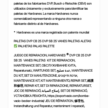
paletas de los fabricantes DVP, Busch o Rietschle (OEM) son
utilizados únicamente y exclusivamente para identificar las
paletas de Hardvanes. La marca Hardvanes nunca
comercializará representando a ninguna otra marca o
fabricante distinto al de Hardvanes.
* Hardvanes es una marca registrada con patente mundial
PALETAS DVP CB 25 DVP SB 25 VANES PALETAS ALETAS
PALHETAS PALAS PALETTE
®
JUEGO DE REPARACION, HARDVANES
DVP CB 25 DVP
SB 25 VANES PALETAS KIT DE REPARACION,
MAINTENANCE SET, ОБСЛУЖИВАНИЕ КИТА,
Reparatursatz, WARTUNGS SET, عدة تصليح, MAINTENANCE
DU KIT, SET DI MANUTENZIONE, ערכת תיקונים,
MAINTENANCE KIT, KIT MANTENIMIENTO, REPAIR SET,
維護
和修理
, REPAIR KIT, SET DI RIPARAZIONE, REPARATURSET,
JOC DE REPARACIÓ, إصلاح الصيانة, SET DE REPARACIÓ,
УСТАНОВКА РЕМОНТА, https://exportvacio.com/bomba-
vacio-becker-industrial/ JEU DE RÉPARATION,
修理包
,
Instandhaltung und Reparatur, manteniment i reparació,