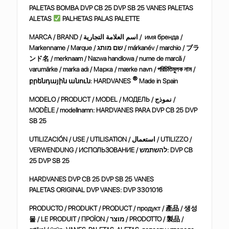
PALETAS BOMBA DVP CB 25 DVP SB 25 VANES PALETAS
ALETAS
PALHETAS PALAS PALETTE
MARCA / BRAND / اسم العلامة التجارية / имя бренда /
Markenname / Marque / שם מותג / márkanév / marchio /
ブラ
ンド名
/ merknaam / Nazwa handlowa / nume de marcă /
varumärke / marka adı / Марка / mærke navn /
পরিচিতিমুলক
নাম
/
®
բրենդային
անուն
: HARDVANES
Made in Spain
MODELO / PRODUCT / MODEL / МОДЕЛЬ / نموذج /
MODÈLE / modellnamn: HARDVANES PARA DVP CB 25 DVP
SB 25
UTILIZACIÓN / USE / UTILISATION / استعمال / UTILIZZO /
VERWENDUNG / ИСПОЛЬЗОВАНИЕ / להשתמש: DVP CB
25 DVP SB 25
HARDVANES DVP CB 25 DVP SB 25 VANES
PALETAS ORIGINAL DVP VANES:
DVP 3301016
PRODUCTO / PRODUKT / PRODUCT / продукт /
產
品
/
생성
물
/ LE PRODUIT / ΠΡΟΪΟΝ / מוצר / PRODOTTO /
製品
/