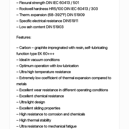
– Flexural strength DIN IEC 60413 / 501
– Rockwell hardness HR5/100 DIN IEC 60413 / 303
– Therm. expansion (68-392°F) DIN 51909
– Specific electrical resistance DIN51911
– Low ash content DIN 51903
Features:
– Carbon – graphite impregnated with resin, self-lubricating
function type EK 60+++
– Ideal in vacuum conditions
– Optimum operation with low lubrication
– Ultra high temperature resistance
– Extremely low coefficient of thermal expansion compared to
metals
– Excellent wear resistance in different operating conditions
– Excellent chemical resistance
– Ultra light design
– Excellent sliding properties
– High resistance to corrosion and chemicals
– High thermal stability
– Ultra resistance to mechanical fatigue